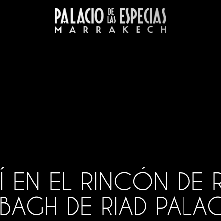
LAS
 EN EL RINCÓN DE R
icios
BBAGH DE RIAD PALA