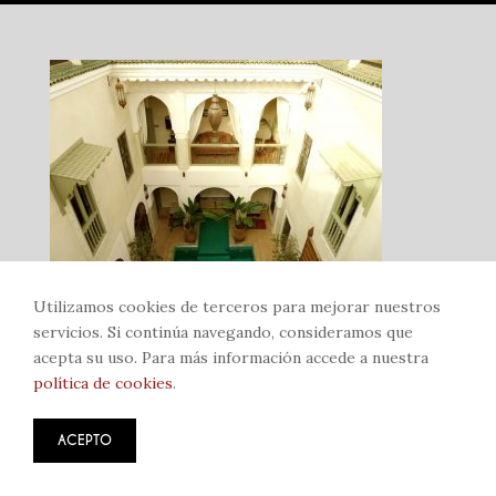
Condiciones
LAS HABITACIONES
Bab Berrima
Bab Ksiba
Bab El Khemish
Bab Debbagh
Utilizamos cookies de terceros para mejorar nuestros
servicios. Si continúa navegando, consideramos que
Bab Doukkala
acepta su uso. Para más información accede a nuestra
política de cookies
.
Bab Agnaou
Bab Er-Raha
ACEPTO