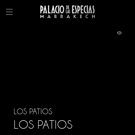
MENÚ
RESERVAR
EL RIAD
Los salones
Los patios
La terraza
LOS PATIOS
El restaurante
LOS PATIOS
Instalaciones y servicios