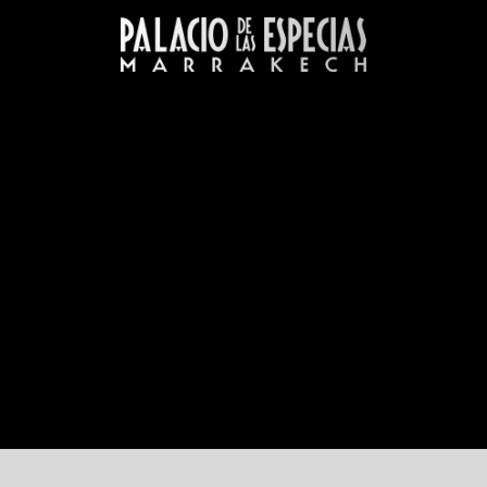
LAS
icios