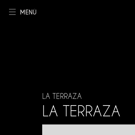
MENÚ
EL RIAD
Los salones
Los patios
La terraza
El restaurante
LA TERRAZA
LA TERRAZA
Instalaciones y serv
Condiciones