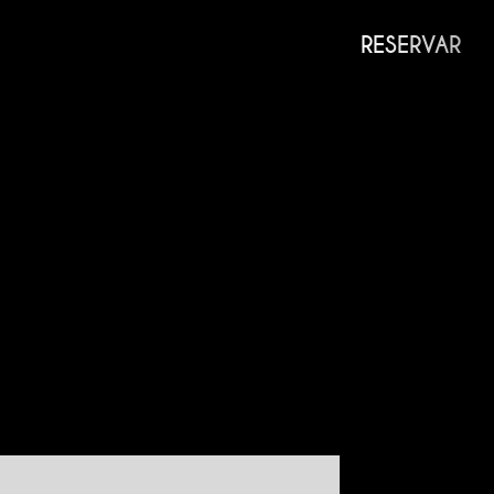
RESERVAR
 HABITACIONES
Bab Berrima
Bab Ksiba
Bab El Khemish
Bab Debbagh
Bab Doukkala
Bab Agnaou
Bab Er-Raha