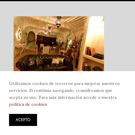
Condiciones
LAS HABITACIONES
Bab Berrima
Bab Ksiba
Bab El Khemish
Bab Debbagh
Utilizamos cookies de terceros para mejorar nuestros
servicios. Si continúa navegando, consideramos que
Bab Doukkala
acepta su uso. Para más información accede a nuestra
política de cookies
.
Bab Agnaou
Bab Er-Raha
ACEPTO