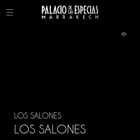
MENÚ
RESERVAR
EL RIAD
Los salones
Los patios
La terraza
LOS SALONES
El restaurante
LOS SALONES
Instalaciones y servicios