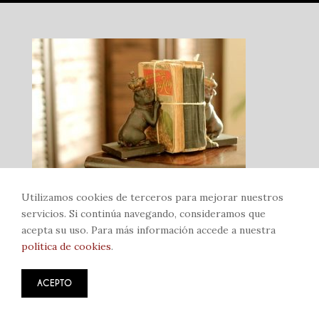
Condiciones
LAS HABITACIONES
Bab Berrima
Bab Ksiba
Bab El Khemish
Bab Debbagh
Utilizamos cookies de terceros para mejorar nuestros
servicios. Si continúa navegando, consideramos que
Bab Doukkala
acepta su uso. Para más información accede a nuestra
política de cookies
.
Bab Agnaou
Bab Er-Raha
ACEPTO