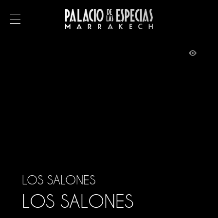
MENÚ
RESERVAR
EL RIAD
Los salones
Los patios
La terraza
LOS SALONES
El restaurante
LOS SALONES
Instalaciones y servicios