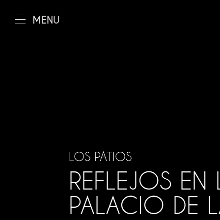
MENÚ
EL RIAD
Los salones
Los patios
La terraza
El restaurante
LOS PATIOS
REFLEJOS EN 
Instalaciones y serv
Condiciones
PALACIO DE L