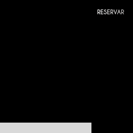
RESERVAR
 HABITACIONES
Bab Berrima
Bab Ksiba
Bab El Khemish
Bab Debbagh
Bab Doukkala
Bab Agnaou
Bab Er-Raha