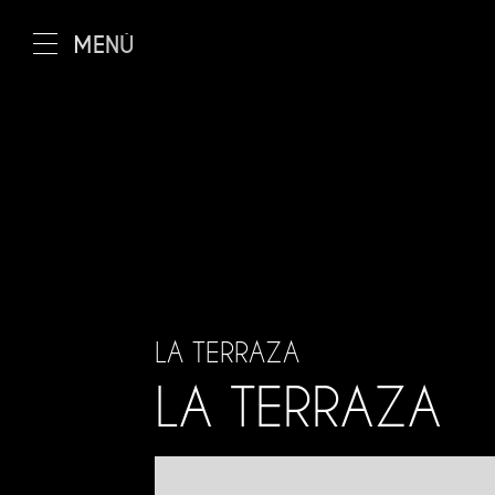
MENÚ
EL RIAD
Los salones
Los patios
La terraza
El restaurante
LA TERRAZA
LA TERRAZA
Instalaciones y serv
Condiciones