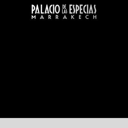
LAS
icios